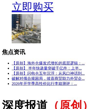
立即购买
焦点
资讯
【原创】海外仓爆发式增长的底层逻辑：...
【原创】 半年快递量突破千亿件：上半...
【原创】闪电仓五年沉浮：从风口神话到...
破解对俄合规困局，彼喜商贸助力外贸企...
2026年开学季高性价比行李箱测评：...
深度报道
（原创）