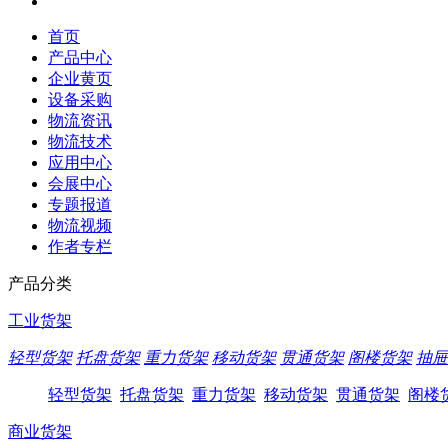
首页
产品中心
企业黄页
设备采购
物流资讯
物流技术
应用中心
会展中心
专题报道
物流视频
作者专栏
产品分类
工业货架
轻型货架
托盘货架
重力货架
移动货架
贯通货架
阁楼货架
抽屉
轻型货架
托盘货架
重力货架
移动货架
贯通货架
阁楼
商业货架