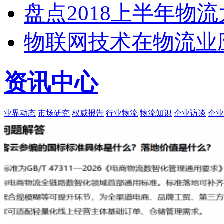
盘点2018上半年物
物联网技术在物流业应
资讯中心
业界动态
市场研究
权威报告
行业物流
物流知识
企业访谈
企业